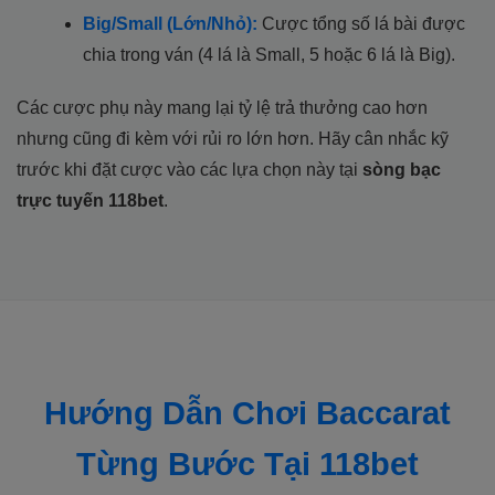
Big/Small (Lớn/Nhỏ):
Cược tổng số lá bài được
chia trong ván (4 lá là Small, 5 hoặc 6 lá là Big).
Các cược phụ này mang lại tỷ lệ trả thưởng cao hơn
nhưng cũng đi kèm với rủi ro lớn hơn. Hãy cân nhắc kỹ
trước khi đặt cược vào các lựa chọn này tại
sòng bạc
trực tuyến 118bet
.
Hướng Dẫn Chơi Baccarat
Từng Bước Tại 118bet