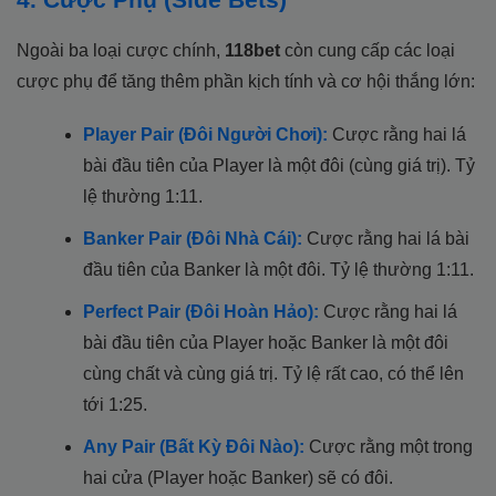
Ngoài ba loại cược chính,
118bet
còn cung cấp các loại
cược phụ để tăng thêm phần kịch tính và cơ hội thắng lớn:
Player Pair (Đôi Người Chơi):
Cược rằng hai lá
bài đầu tiên của Player là một đôi (cùng giá trị). Tỷ
lệ thường 1:11.
Banker Pair (Đôi Nhà Cái):
Cược rằng hai lá bài
đầu tiên của Banker là một đôi. Tỷ lệ thường 1:11.
Perfect Pair (Đôi Hoàn Hảo):
Cược rằng hai lá
bài đầu tiên của Player hoặc Banker là một đôi
cùng chất và cùng giá trị. Tỷ lệ rất cao, có thể lên
tới 1:25.
Any Pair (Bất Kỳ Đôi Nào):
Cược rằng một trong
hai cửa (Player hoặc Banker) sẽ có đôi.