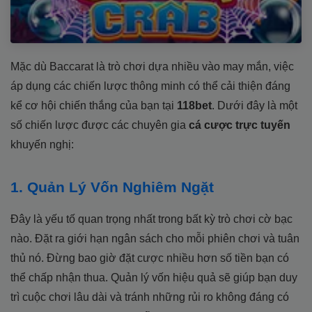
Mặc dù Baccarat là trò chơi dựa nhiều vào may mắn, việc
áp dụng các chiến lược thông minh có thể cải thiện đáng
kể cơ hội chiến thắng của bạn tại
118bet
. Dưới đây là một
số chiến lược được các chuyên gia
cá cược trực tuyến
khuyến nghị:
1. Quản Lý Vốn Nghiêm Ngặt
Đây là yếu tố quan trọng nhất trong bất kỳ trò chơi cờ bạc
nào. Đặt ra giới hạn ngân sách cho mỗi phiên chơi và tuân
thủ nó. Đừng bao giờ đặt cược nhiều hơn số tiền bạn có
thể chấp nhận thua. Quản lý vốn hiệu quả sẽ giúp bạn duy
trì cuộc chơi lâu dài và tránh những rủi ro không đáng có