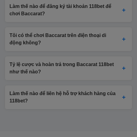
Làm thế nào để đăng ký tài khoản 118bet để
+
chơi Baccarat?
Tôi có thể chơi Baccarat trên điện thoại di
+
động không?
Tỷ lệ cược và hoàn trả trong Baccarat 118bet
+
như thế nào?
Làm thế nào để liên hệ hỗ trợ khách hàng của
+
118bet?