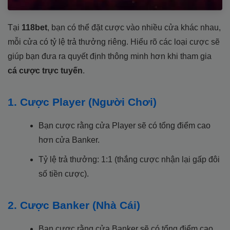
Tại
118bet
, bạn có thể đặt cược vào nhiều cửa khác nhau,
mỗi cửa có tỷ lệ trả thưởng riêng. Hiểu rõ các loại cược sẽ
giúp bạn đưa ra quyết định thông minh hơn khi tham gia
cá cược trực tuyến
.
1. Cược Player (Người Chơi)
Bạn cược rằng cửa Player sẽ có tổng điểm cao
hơn cửa Banker.
Tỷ lệ trả thưởng: 1:1 (thắng cược nhận lại gấp đôi
số tiền cược).
2. Cược Banker (Nhà Cái)
Bạn cược rằng cửa Banker sẽ có tổng điểm cao