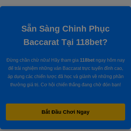
Sẵn Sàng Chinh Phục
Baccarat Tại 118bet?
Đừng chần chừ nữa! Hãy tham gia
118bet
ngay hôm nay
để trải nghiệm những ván Baccarat trực tuyến đỉnh cao,
áp dụng các chiến lược đã học và giành về những phần
thưởng giá trị. Cơ hội chiến thắng đang chờ đón bạn!
Bắt Đầu Chơi Ngay