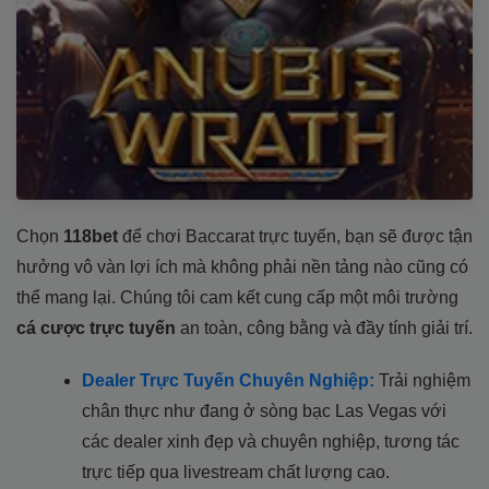
Chọn
118bet
để chơi Baccarat trực tuyến, bạn sẽ được tận
hưởng vô vàn lợi ích mà không phải nền tảng nào cũng có
thể mang lại. Chúng tôi cam kết cung cấp một môi trường
cá cược trực tuyến
an toàn, công bằng và đầy tính giải trí.
Dealer Trực Tuyến Chuyên Nghiệp:
Trải nghiệm
chân thực như đang ở sòng bạc Las Vegas với
các dealer xinh đẹp và chuyên nghiệp, tương tác
trực tiếp qua livestream chất lượng cao.