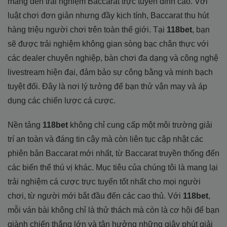
mang đến trải nghiệm Baccarat trực tuyến đỉnh cao. Với
luật chơi đơn giản nhưng đầy kịch tính, Baccarat thu hút
hàng triệu người chơi trên toàn thế giới. Tại
118bet
, bạn
sẽ được trải nghiệm không gian sòng bạc chân thực với
các dealer chuyên nghiệp, bàn chơi đa dạng và công nghệ
livestream hiện đại, đảm bảo sự công bằng và minh bạch
tuyệt đối. Đây là nơi lý tưởng để bạn thử vận may và áp
dụng các chiến lược cá cược.
Nền tảng
118bet
không chỉ cung cấp một môi trường giải
trí an toàn và đáng tin cậy mà còn liên tục cập nhật các
phiên bản Baccarat mới nhất, từ Baccarat truyền thống đến
các biến thể thú vị khác. Mục tiêu của chúng tôi là mang lại
trải nghiệm cá cược trực tuyến tốt nhất cho mọi người
chơi, từ người mới bắt đầu đến các cao thủ. Với
118bet
,
mỗi ván bài không chỉ là thử thách mà còn là cơ hội để bạn
giành chiến thắng lớn và tận hưởng những giây phút giải