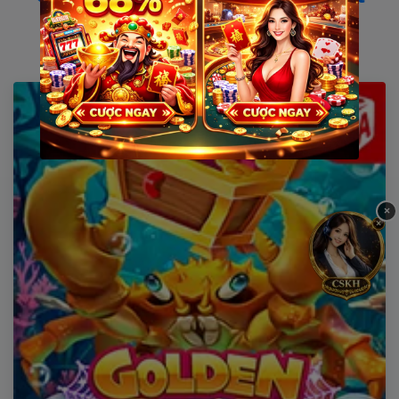
Hiệu Quả Từ 118bet
×