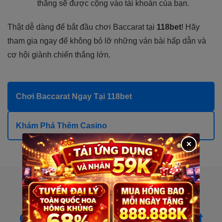
thắng sẽ được cộng vào tài khoản của bạn.
Thật dễ dàng để bắt đầu chơi Baccarat tại
118bet
! Hãy
tham gia ngay để không bỏ lỡ những ván bài hấp dẫn và
cơ hội giành chiến thắng lớn.
Chơi Baccarat Ngay Tại 118bet
Khám Phá Thêm Casino
×
Chiến Lược Chơi Baccarat