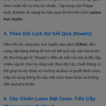
chơi muốn tối ưu hóa lợi nhuận. Tập trung vào Player
hoặc Banker sẽ mang lại hiệu quả tốt hơn khi chơi
casino
trực tuyến
.
4. Theo Dõi Lịch Sử Kết Quả (Roads)
Hầu hết các sòng bạc trực tuyến, bao gồm
118bet
, đều
cung cấp bảng thống kê lịch sử kết quả các ván bài trước
đó (thường gọi là "Roads"). Mặc dù mỗi ván bài là độc lập,
nhiều người chơi tin rằng việc theo dõi các chuỗi thắng có
thể giúp họ dự đoán xu hướng và đưa ra quyết định cược.
Hãy sử dụng thông tin này một cách tham khảo và không
nên quá phụ thuộc.
5. Các Chiến Lược Đặt Cược Tiến Cấp