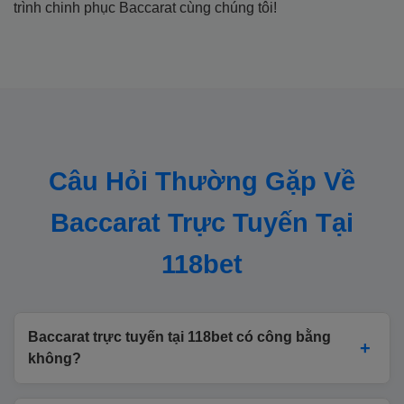
trình chinh phục Baccarat cùng chúng tôi!
Câu Hỏi Thường Gặp Về
Baccarat Trực Tuyến Tại
118bet
Baccarat trực tuyến tại 118bet có công bằng
+
không?