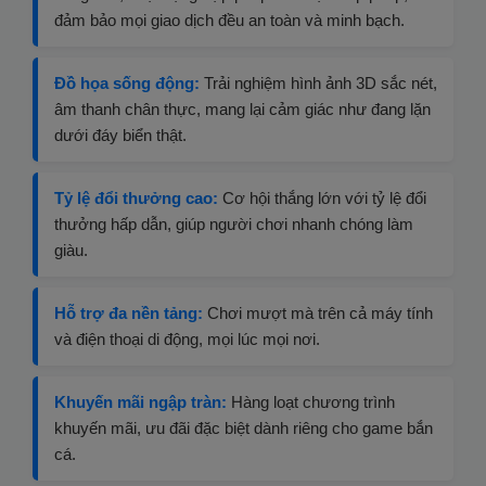
đảm bảo mọi giao dịch đều an toàn và minh bạch.
Đồ họa sống động:
Trải nghiệm hình ảnh 3D sắc nét,
âm thanh chân thực, mang lại cảm giác như đang lặn
dưới đáy biển thật.
Tỷ lệ đổi thưởng cao:
Cơ hội thắng lớn với tỷ lệ đổi
thưởng hấp dẫn, giúp người chơi nhanh chóng làm
giàu.
Hỗ trợ đa nền tảng:
Chơi mượt mà trên cả máy tính
và điện thoại di động, mọi lúc mọi nơi.
Khuyến mãi ngập tràn:
Hàng loạt chương trình
khuyến mãi, ưu đãi đặc biệt dành riêng cho game bắn
cá.