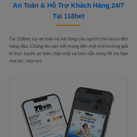
An Toàn & Hỗ Trợ Khách Hàng 24/7
Tại 118bet
Tại 118bet, sự an toàn và hài lòng của người chơi là ưu tiên
hàng đầu. Chúng tôi cam kết mang đến một môi trường giải
trí trực tuyến an toàn, bảo mật và luôn sẵn sàng hỗ trợ bạn
mọi lúc, mọi nơi.