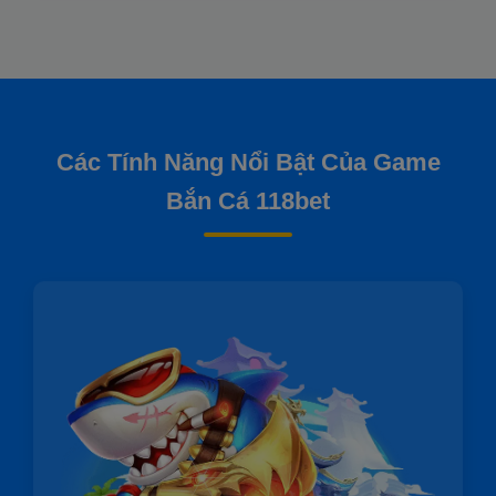
Các Tính Năng Nổi Bật Của Game
Bắn Cá 118bet