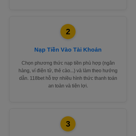
2
Nạp Tiền Vào Tài Khoản
Chọn phương thức nạp tiền phù hợp (ngân
hàng, ví điện tử, thẻ cào...) và làm theo hướng
dẫn. 118bet hỗ trợ nhiều hình thức thanh toán
an toàn và tiện lợi.
3