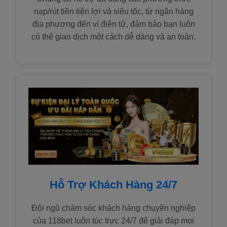
nạp/rút tiền tiện lợi và siêu tốc, từ ngân hàng
địa phương đến ví điện tử, đảm bảo bạn luôn
có thể giao dịch một cách dễ dàng và an toàn.
Hỗ Trợ Khách Hàng 24/7
Đội ngũ chăm sóc khách hàng chuyên nghiệp
của 118bet luôn túc trực 24/7 để giải đáp mọi