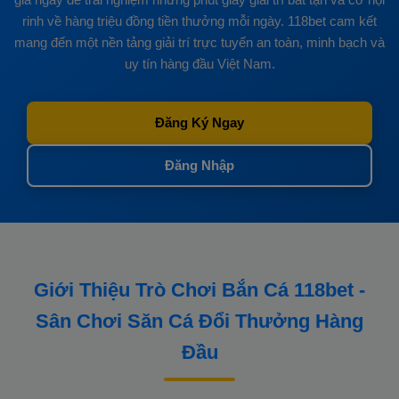
rinh về hàng triệu đồng tiền thưởng mỗi ngày. 118bet cam kết
mang đến một nền tảng giải trí trực tuyến an toàn, minh bạch và
uy tín hàng đầu Việt Nam.
Đăng Ký Ngay
Đăng Nhập
Giới Thiệu Trò Chơi Bắn Cá 118bet -
Sân Chơi Săn Cá Đổi Thưởng Hàng
Đầu