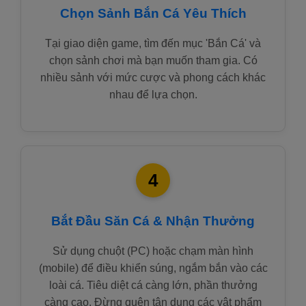
Chọn Sảnh Bắn Cá Yêu Thích
Tại giao diện game, tìm đến mục 'Bắn Cá' và
chọn sảnh chơi mà bạn muốn tham gia. Có
nhiều sảnh với mức cược và phong cách khác
nhau để lựa chọn.
4
Bắt Đầu Săn Cá & Nhận Thưởng
Sử dụng chuột (PC) hoặc chạm màn hình
(mobile) để điều khiển súng, ngắm bắn vào các
loài cá. Tiêu diệt cá càng lớn, phần thưởng
càng cao. Đừng quên tận dụng các vật phẩm