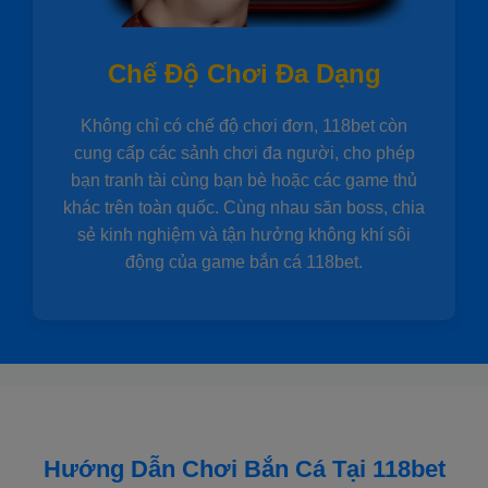
Chế Độ Chơi Đa Dạng
Không chỉ có chế độ chơi đơn, 118bet còn
cung cấp các sảnh chơi đa người, cho phép
bạn tranh tài cùng bạn bè hoặc các game thủ
khác trên toàn quốc. Cùng nhau săn boss, chia
sẻ kinh nghiệm và tận hưởng không khí sôi
động của game bắn cá 118bet.
Hướng Dẫn Chơi Bắn Cá Tại 118bet