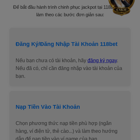
Để bắt đầu hành trình chinh phục jackpot tại 118bet, hãy
làm theo các bước đơn giản sau:
Đăng Ký/Đăng Nhập Tài Khoản 118bet
Nếu bạn chưa có tài khoản, hãy
đăng ký ngay
.
Nếu đã có, chỉ cần đăng nhập vào tài khoản của
bạn.
Nạp Tiền Vào Tài Khoản
Chọn phương thức nạp tiền phù hợp (ngân
hàng, ví điện tử, thẻ cào...) và làm theo hướng
dẫn để nạp tiền vào ví game của bạn.