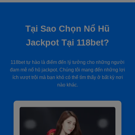
Tại Sao Chọn Nổ Hũ
Jackpot Tại 118bet?
118bet tự hào là điểm đến lý tưởng cho những người
đam mê nổ hũ jackpot. Chúng tôi mang đến những lợi
ích vượt trội mà bạn khó có thể tìm thấy ở bất kỳ nơi
nào khác.