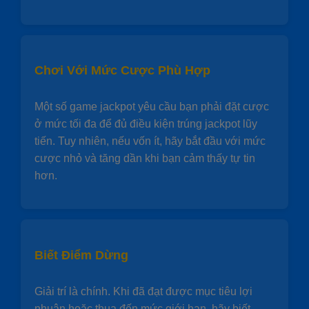
Chơi Với Mức Cược Phù Hợp
Một số game jackpot yêu cầu bạn phải đặt cược
ở mức tối đa để đủ điều kiện trúng jackpot lũy
tiến. Tuy nhiên, nếu vốn ít, hãy bắt đầu với mức
cược nhỏ và tăng dần khi bạn cảm thấy tự tin
hơn.
Biết Điểm Dừng
Giải trí là chính. Khi đã đạt được mục tiêu lợi
nhuận hoặc thua đến mức giới hạn, hãy biết