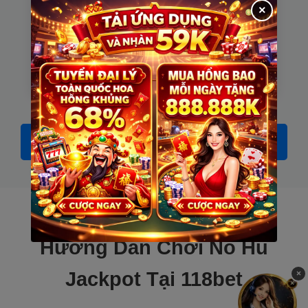
×
Phiên bản nổ hũ kinh điển, đơn giản nhưng
không kém phần hấp dẫn với các biểu
tượng hoa quả quen thuộc.
Xem Tất Cả Game Nổ Hũ
Hướng Dẫn Chơi Nổ Hũ
Jackpot Tại 118bet
×