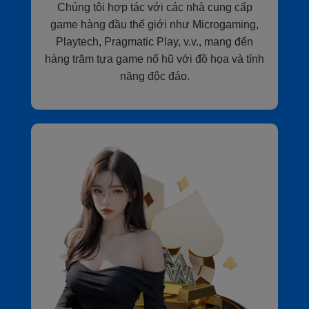
Chúng tôi hợp tác với các nhà cung cấp
game hàng đầu thế giới như Microgaming,
Playtech, Pragmatic Play, v.v., mang đến
hàng trăm tựa game nổ hũ với đồ họa và tính
năng độc đáo.