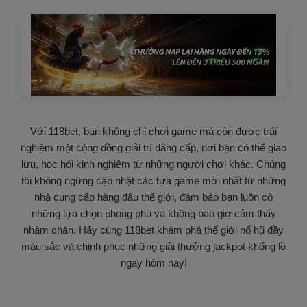
Với 118bet, bạn không chỉ chơi game mà còn được trải
nghiệm một cộng đồng giải trí đẳng cấp, nơi bạn có thể giao
lưu, học hỏi kinh nghiệm từ những người chơi khác. Chúng
tôi không ngừng cập nhật các tựa game mới nhất từ những
nhà cung cấp hàng đầu thế giới, đảm bảo bạn luôn có
những lựa chọn phong phú và không bao giờ cảm thấy
nhàm chán. Hãy cùng 118bet khám phá thế giới nổ hũ đầy
màu sắc và chinh phục những giải thưởng jackpot khổng lồ
ngay hôm nay!