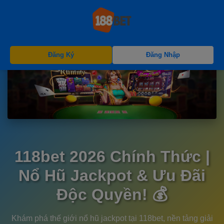
Đăng Ký
Đăng Nhập
118bet 2026 Chính Thức |
Nổ Hũ Jackpot & Ưu Đãi
Độc Quyền! 💰
Khám phá thế giới nổ hũ jackpot tại 118bet, nền tảng giải