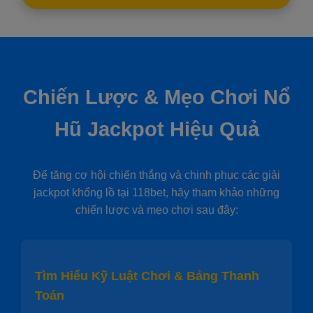
Chiến Lược & Mẹo Chơi Nổ
Hũ Jackpot Hiệu Quả
Để tăng cơ hội chiến thắng và chinh phục các giải
jackpot khổng lồ tại 118bet, hãy tham khảo những
chiến lược và mẹo chơi sau đây:
Tìm Hiểu Kỹ Luật Chơi & Bảng Thanh
Toán