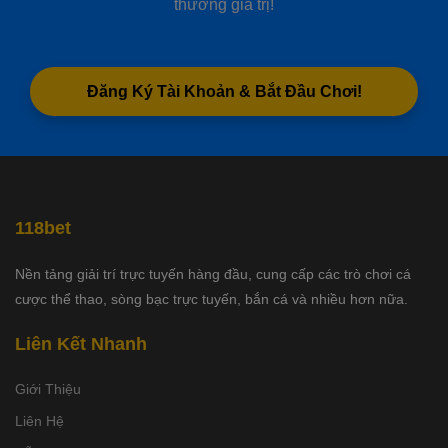
thưởng giá trị!
Đăng Ký Tài Khoản & Bắt Đầu Chơi!
118bet
Nền tảng giải trí trực tuyến hàng đầu, cung cấp các trò chơi cá
cược thể thao, sòng bạc trực tuyến, bắn cá và nhiều hơn nữa.
Liên Kết Nhanh
Giới Thiệu
Liên Hệ